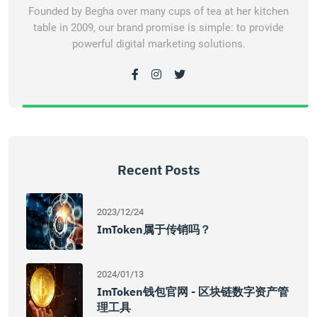
Founded by Begha over many cups of tea at her kitchen
table in 2009, our brand promise is simple: to provide
powerful digital marketing solutions.
Recent Posts
2023/12/24
ImToken属于传销吗？
2024/01/13
ImToken钱包官网 - 区块链数字资产管
理工具