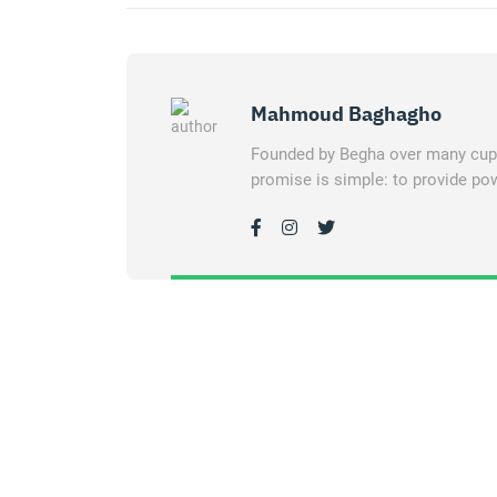
Mahmoud Baghagho
Founded by Begha over many cups 
promise is simple: to provide pow