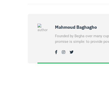
Mahmoud Baghagho
Founded by Begha over many cups 
promise is simple: to provide pow